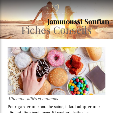
Jammoussi Soufian
Fiches Conseils
Orthopedie Dento-Faciale
Aliments : alliés et ennemis
Pour garder une bouche saine, il faut adopter une
alimentation équilibrée. Et surtout, éviter les