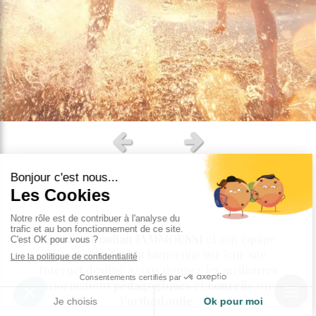
Slide précédent
Slide suivant
Bienvenue
Monsieur
Soufian JAMMOUSSI
et son équipe
vous souhaitent la bienvenue sur leur site
Internet destiné à vous donner les meilleures
informations
pédagogiques
et
conseils
sur
l’
orthodontie
.