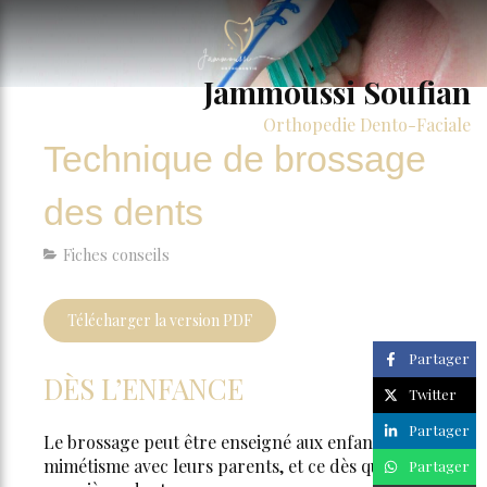
Jammoussi Soufian
Orthopedie Dento-Faciale
Technique de brossage
des dents
Fiches conseils
Télécharger la version PDF
Partager
DÈS L’ENFANCE
Twitter
Partager
Le brossage peut être enseigné aux enfants par
mimétisme avec leurs parents, et ce dès que les
Partager