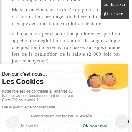
Envoyer
Mais la succion dans la durée du pouce, de la tétine
Copier
ou l’utilisation prolongée du biberon, font mauvais
ménage avec une bonne évolution dentaire.
> La succion persistante fait perdurer ce que l’on
appelle une déglutition infantile : la langue adopte
une position incorrecte, trop basse, au repos comme
lors de la déglutition de la salive (2 000 fois par
jour en moyenne).
> Elle s’interpose en avant, entre les dents du haut
et celles du bas, ou vient pousser sur les incisives
au lieu de monter s’appuyer au palais pour exercer
une pression latérale nécessaire au développement
transversal des mâchoires.
> La mandibule (mâchoire inférieure) est alors
sous-développée, de même que le maxillaire
supérieur. Les dents du haut se trouvent projetées
en avant, donnant à l’enfant une physionomie