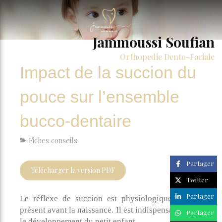
Jammoussi Soufian
Orthopedie Dento-Faciale
Impact de la succion du
pouce sur l’ensemble
bucco-dentaire
Fiches conseils
Partager
Télécharger la version PDF
Twitter
Partager
Le réflexe de succion est physiologique et déjà
présent avant la naissance. Il est indispensable pour
Partager
le développement du petit enfant.